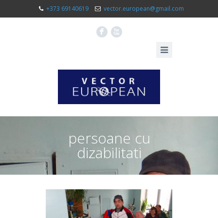
+373 69140619
vector.european@gmail.com
F
X
persoane cu
dizabilitati