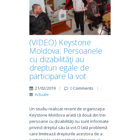
(VIDEO) Keystone
Moldova: Persoanele
cu dizabilităţi au
drepturi egale de
participare la vot
21/02/2019
|
0
Comments
|
Actuale
Un studiu realizat recent de organizaţia
Keystone Moldova arată că două din trei
persoane cu dizabilităţi nu sunt informate
privind dreptul său la vot.O lată problemă
care limitează drepturile acestora de a
participa la viaţa politică a ţării erau şi