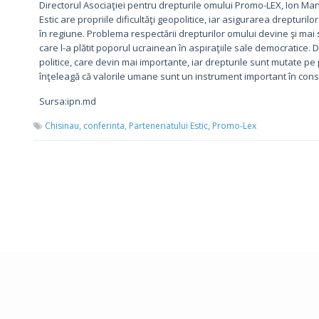
Directorul Asociaţiei pentru drepturile omului Promo-LEX, Ion Mano
Estic are propriile dificultăţi geopolitice, iar asigurarea drepturilo
în regiune. Problema respectării drepturilor omului devine şi mai st
care l-a plătit poporul ucrainean în aspiraţiile sale democratice.
politice, care devin mai importante, iar drepturile sunt mutate pe
înţeleagă că valorile umane sunt un instrument important în const
Sursa:ipn.md
Chisinau,
conferinta,
Parteneriatului Estic,
Promo-Lex