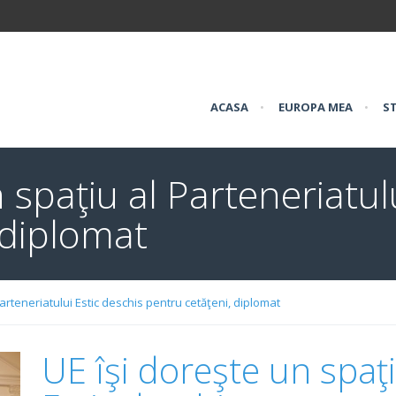
ACASA
•
EUROPA MEA
•
ST
 spaţiu al Parteneriatul
 diplomat
Parteneriatului Estic deschis pentru cetăţeni, diplomat
UE îşi doreşte un spaţi