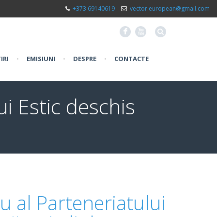
+373 69140619
vector.european@gmail.com
F
X
IRI
•
EMISIUNI
•
DESPRE
•
CONTACTE
ui Estic deschis
u al Parteneriatului