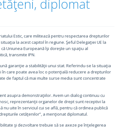
etăţeni, diplomat
iatului Estic, care militează pentru respectarea drepturilor
situaţia la acest capitol în regiune. Şeful Delegaţiei UE la
i că Uniunea Europeană îşi doreşte un spaţiu al
tică, transmite IPN.
nă garanţie a stabilităţii unui stat. Referindu-se la situaţia
 în care poate avea loc o potenţială reducere a drepturilor
le legate de faptul că mai multe surse media sunt concentrate
istent asupra demonstraţiilor. Avem un dialog continuu cu
nosc, reprezentanţii organelor de drept sunt receptivi la
ă nu uite în serviciul cui se află, pentru că ordinea publică
drepturile cetăţenilor”, a menţionat diplomatul.
bilitate şi dezvoltare trebuie să se axeze pe înţelegerea