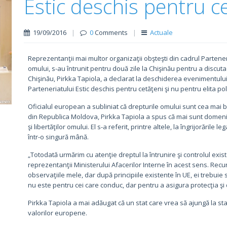
Estic deschis pentru c
19/09/2016
|
0
Comments
|
Actuale
Reprezentanţii mai multor organizaţii obşteşti din cadrul Partener
omului, s-au întrunit pentru două zile la Chişinău pentru a discuta 
Chişinău, Pirkka Tapiola, a declarat la deschiderea evenimentulu
Parteneriatului Estic deschis pentru cetăţeni şi nu pentru elita poli
Oficialul european a subliniat că drepturile omului sunt cea mai bu
din Republica Moldova, Pirkka Tapiola a spus că mai sunt domenii
şi libertăţilor omului. El s-a referit, printre altele, la îngrijorări
într-o singură mână.
„Totodată urmărim cu atenţie dreptul la întrunire şi controlul ex
reprezentanţii Ministerului Afacerilor Interne în acest sens. Recu
observaţiile mele, dar după principiile existente în UE, ei trebuie s
nu este pentru cei care conduc, dar pentru a asigura protecţia şi 
Pirkka Tapiola a mai adăugat că un stat care vrea să ajungă la sta
valorilor europene.