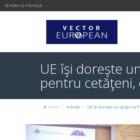
Să trăim ca-n Europa!
UE îşi doreşte un
pentru cetăţeni,
Home
Actuale
UE îşi doreşte un spaţiu al 