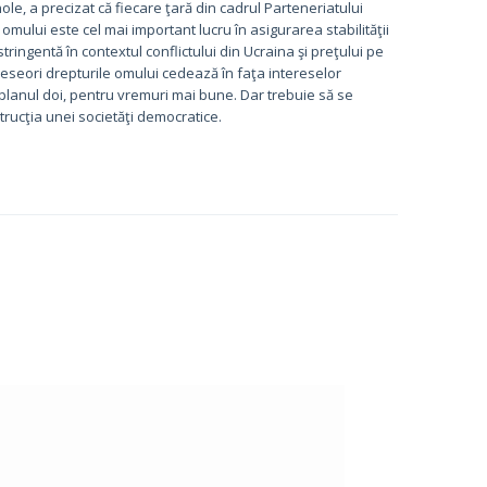
le, a precizat că fiecare ţară din cadrul Parteneriatului
r omului este cel mai important lucru în asigurarea stabilităţii
ringentă în contextul conflictului din Ucraina şi preţului pe
 Deseori drepturile omului cedează în faţa intereselor
 planul doi, pentru vremuri mai bune. Dar trebuie să se
rucţia unei societăţi democratice.