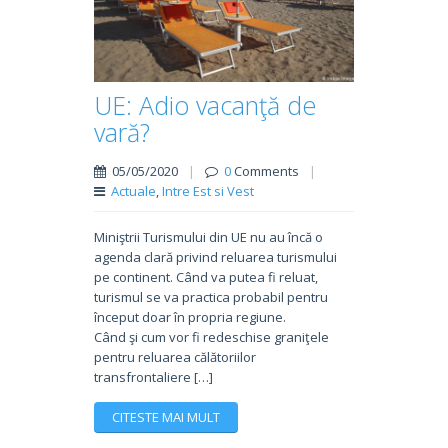
UE: Adio vacanţă de
vară?
05/05/2020
|
0
Comments
|
Actuale
,
Intre Est si Vest
Miniştrii Turismului din UE nu au încă o
agenda clară privind reluarea turismului
pe continent. Când va putea fi reluat,
turismul se va practica probabil pentru
început doar în propria regiune.
Când şi cum vor fi redeschise graniţele
pentru reluarea călătoriilor
transfrontaliere […]
CITESTE MAI MULT