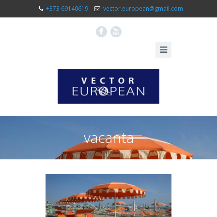
+373 69140619
vector.european@gmail.com
F
X
vacanta