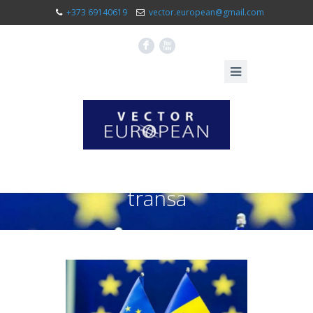
+373 69140619
vector.european@gmail.com
F
X
transa