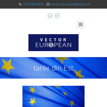
+373 69140619
vector.european@gmail.com
F
X
tarile din Est