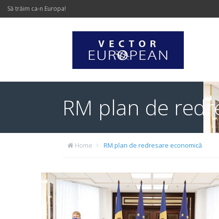
Să trăim ca-n Europa!
RM plan de redr
Home
RM plan de redresare economică