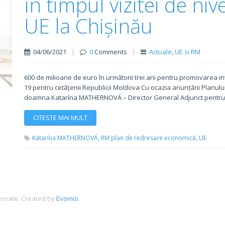
în timpul vizitei de nivel
UE la Chișinău
04/06/2021
|
0
Comments
|
Actuale
,
UE si RM
600 de milioane de euro în următorii trei ani pentru promovarea inv
19 pentru cetățenii Republicii Moldova Cu ocazia anunțării Planu
doamna Katarína MATHERNOVÁ – Director General Adjunct pentru 
CITESTE MAI MULT
Katarína MATHERNOVÁ,
RM plan de redresare economică,
UE
ervate.
Created by
Evomio
.