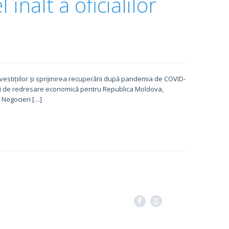
 înalt a oficialilor
estițiilor și sprijinirea recuperării după pandemia de COVID-
lui de redresare economică pentru Republica Moldova,
Negocieri […]
F
X