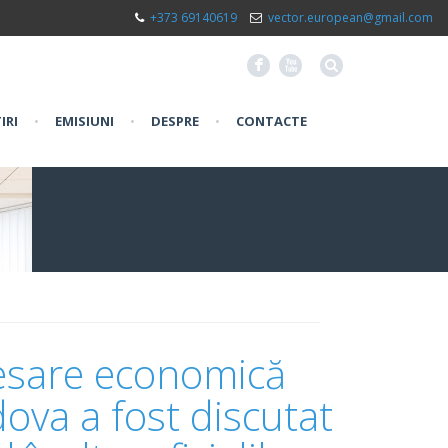
+373 69140619
vector.european@gmail.com
F
X
IRI
•
EMISIUNI
•
DESPRE
•
CONTACTE
resare economică
ova a fost discutat