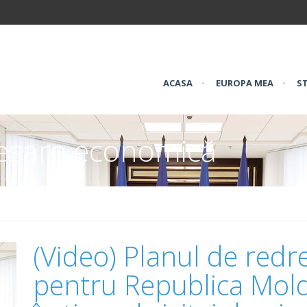
ACASA
•
EUROPA MEA
•
ST
esare economică
(Video) Planul de red
pentru Republica Mold