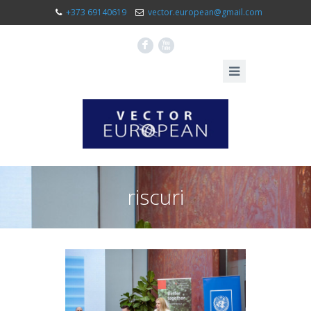
+373 69140619
vector.european@gmail.com
F
X
riscuri