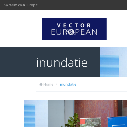
Să trăim ca-n Europa!
inundatie
Home
inundatie