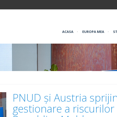
ACASA
•
EUROPA MEA
•
ST
PNUD și Austria sprijin
gestionare a riscurilor