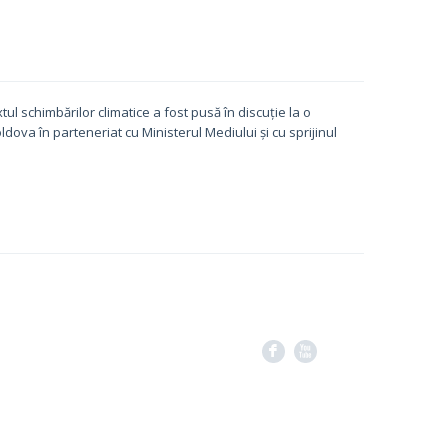
ul schimbărilor climatice a fost pusă în discuție la o
ova în parteneriat cu Ministerul Mediului și cu sprijinul
F
X