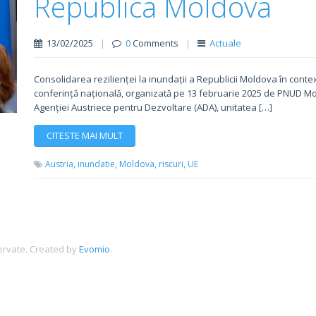
Republica Moldova
13/02/2025
|
0
Comments
|
Actuale
Consolidarea rezilienței la inundații a Republicii Moldova în context
conferință națională, organizată pe 13 februarie 2025 de PNUD Mold
Agenției Austriece pentru Dezvoltare (ADA), unitatea […]
CITESTE MAI MULT
Austria,
inundatie,
Moldova,
riscuri,
UE
ervate.
Created by
Evomio
.