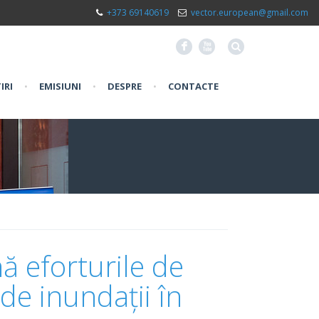
+373 69140619
vector.european@gmail.com
F
X
IRI
•
EMISIUNI
•
DESPRE
•
CONTACTE
ă eforturile de
 de inundații în