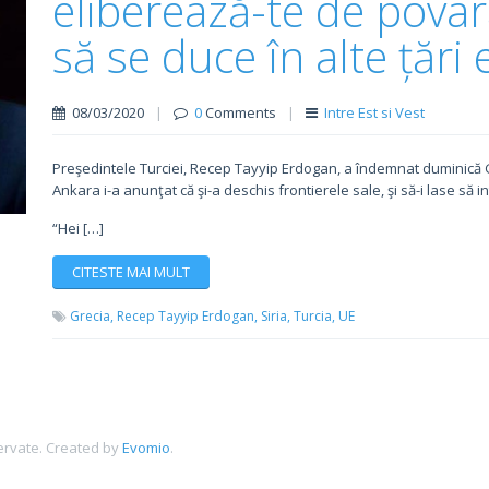
eliberează-te de povar
să se duce în alte țăr
08/03/2020
|
0
Comments
|
Intre Est si Vest
Preşedintele Turciei, Recep Tayyip Erdogan, a îndemnat duminică Gre
Ankara i-a anunţat că şi-a deschis frontierele sale, şi să-i lase să i
“Hei […]
CITESTE MAI MULT
Grecia,
Recep Tayyip Erdogan,
Siria,
Turcia,
UE
ervate.
Created by
Evomio
.