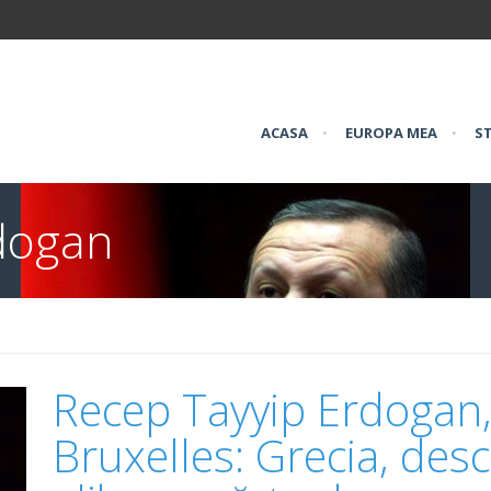
ACASA
•
EUROPA MEA
•
ST
dogan
Recep Tayyip Erdogan, î
Bruxelles: Grecia, desch