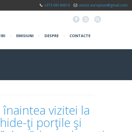
+373 69140619
vector.european@gmail.com
F
X
IRI
•
EMISIUNI
•
DESPRE
•
CONTACTE
naintea vizitei la
ide-ţi porţile şi