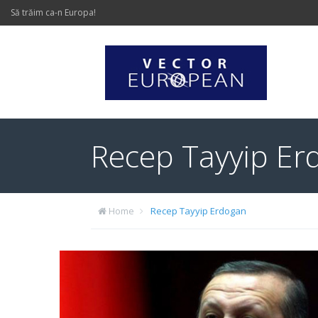
Să trăim ca-n Europa!
Recep Tayyip Er
Home
Recep Tayyip Erdogan