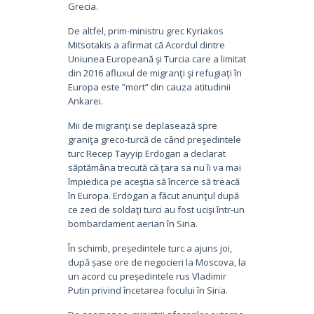
Grecia.
De altfel, prim-ministru grec Kyriakos
Mitsotakis a afirmat că Acordul dintre
Uniunea Europeană şi Turcia care a limitat
din 2016 afluxul de migranţi şi refugiaţi în
Europa este ”mort” din cauza atitudinii
Ankarei.
Mii de migranţi se deplasează spre
graniţa greco-turcă de când preşedintele
turc Recep Tayyip Erdogan a declarat
săptămâna trecută că ţara sa nu îi va mai
împiedica pe aceştia să încerce să treacă
în Europa. Erdogan a făcut anunţul după
ce zeci de soldaţi turci au fost ucişi într-un
bombardament aerian în Siria.
În schimb, președintele turc a ajuns joi,
după șase ore de negocieri la Moscova, la
un acord cu președintele rus Vladimir
Putin privind încetarea focului în Siria.