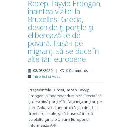
Recep Tayyip Erdogan,
înaintea vizitei la
Bruxelles: Grecia,
deschide-ţi porţile şi
eliberează-te de
povară. Lasă-i pe
migranți să se duce în
alte țări europene
08/03/2020
|
0
Comments
|
Intre Est si Vest
Preşedintele Turciei, Recep Tayyip
Erdogan, a îndemnat duminică Grecia ”să-
şi deschidă porţile” în faţa migranţilor, pe
care Ankara i-a anunţat că şi-a deschis
frontierele sale, şi să-i lase să intre în
celelalte ţări ale Uniunii Europene,
informează AFP.