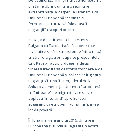
De asemenea, miniștrii afacerilor externe
din țările UE, întruniți la o reuniune
extraordinară la Zagreb, au transmis că
Uniunea Europeană respinge cu
fermitate ca Turcia să folosească
migranții în scopuri politice.
Situația de la frontierele Greciei și
Bulgaria cu Turcia riscă să capete cote
dramatice și să se transforme într-o nouă
criză a refugiaților, după ce președintele
turc Recep Tayyip Erdogan a decis
vinerea trecută să deschidă frontierele cu
Uniunea Europeană și să lase refugiații și
migranți să treacă. Luni, liderul de la
Ankara a amenințat Uniunea Europeană
cu ”milioane” de migranți care se vor
deplasa ”în curând” spre Europa,
sugerând că europenii vor primi ”partea
lor de povară.
În luna martie a anului 2016, Uniunea
Europeană și Turcia au agreat un acord