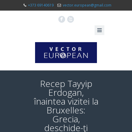
+373 69140619
vector.european@gmail.com
F
X
Recep Tayyip
Erdogan,
înaintea vizitei la
Bruxelles:
Grecia,
deschide-ţi