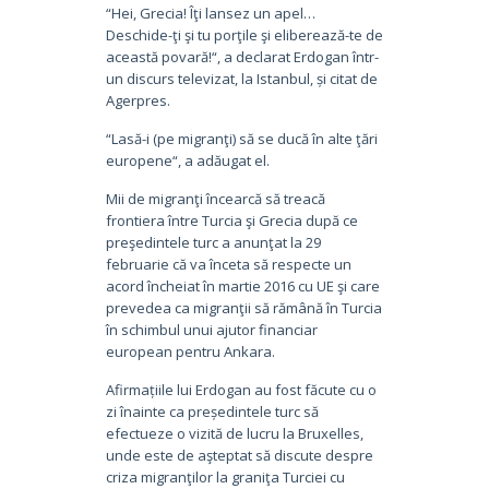
“Hei, Grecia! Îţi lansez un apel…
Deschide-ţi şi tu porţile şi eliberează-te de
această povară!“, a declarat Erdogan într-
un discurs televizat, la Istanbul, și citat de
Agerpres.
“Lasă-i (pe migranţi) să se ducă în alte ţări
europene“, a adăugat el.
Mii de migranţi încearcă să treacă
frontiera între Turcia şi Grecia după ce
preşedintele turc a anunţat la 29
februarie că va înceta să respecte un
acord încheiat în martie 2016 cu UE şi care
prevedea ca migranţii să rămână în Turcia
în schimbul unui ajutor financiar
european pentru Ankara.
Afirmațiile lui Erdogan au fost făcute cu o
zi înainte ca președintele turc să
efectueze o vizită de lucru la Bruxelles,
unde este de aşteptat să discute despre
criza migranţilor la graniţa Turciei cu