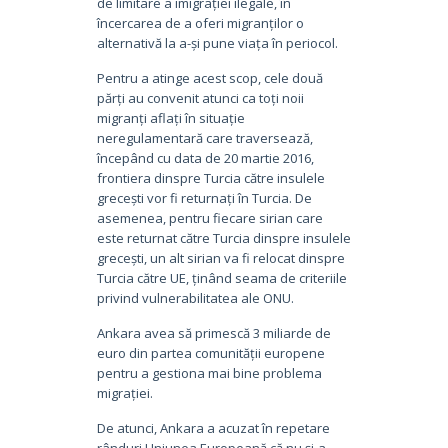
de limitare a imigrației ilegale, în
încercarea de a oferi migranților o
alternativă la a-și pune viața în periocol.
Pentru a atinge acest scop, cele două
părți au convenit atunci ca toți noii
migranți aflați în situație
neregulamentară care traversează,
începând cu data de 20 martie 2016,
frontiera dinspre Turcia către insulele
grecești vor fi returnați în Turcia. De
asemenea, pentru fiecare sirian care
este returnat către Turcia dinspre insulele
grecești, un alt sirian va fi relocat dinspre
Turcia către UE, ținând seama de criteriile
privind vulnerabilitatea ale ONU.
Ankara avea să primescă 3 miliarde de
euro din partea comunității europene
pentru a gestiona mai bine problema
migrației.
De atunci, Ankara a acuzat în repetare
rânduri Uniunea Europeană că nu și-a