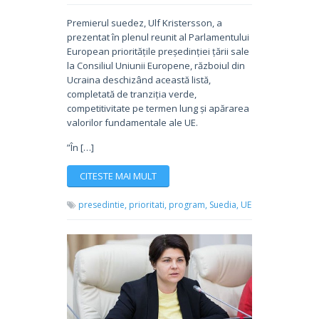
Premierul suedez, Ulf Kristersson, a
prezentat în plenul reunit al Parlamentului
European prioritățile președinției țării sale
la Consiliul Uniunii Europene, războiul din
Ucraina deschizând această listă,
completată de tranziția verde,
competitivitate pe termen lung și apărarea
valorilor fundamentale ale UE.
”În […]
CITESTE MAI MULT
presedintie,
prioritati,
program,
Suedia,
UE