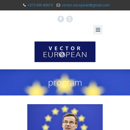
+373 69140619
vector.european@gmail.com
F
X
program