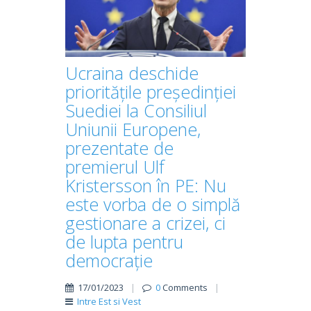
Ucraina deschide
prioritățile președinției
Suediei la Consiliul
Uniunii Europene,
prezentate de
premierul Ulf
Kristersson în PE: Nu
este vorba de o simplă
gestionare a crizei, ci
de lupta pentru
democrație
17/01/2023
|
0
Comments
|
Intre Est si Vest