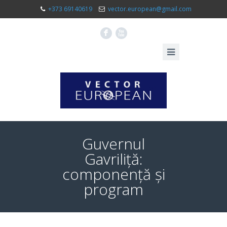
+373 69140619
vector.european@gmail.com
F
X
Guvernul
Gavriliță:
componență și
program