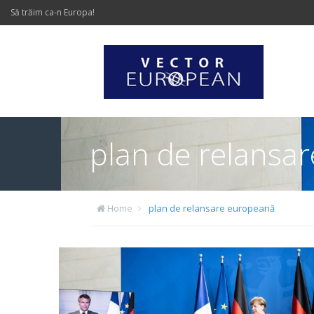
Să trăim ca-n Europa!
plan de relansa
Home
plan de relansare europeană