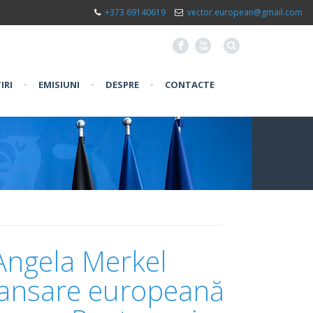
+373 69140619
vector.european@gmail.com
F
X
IRI
•
EMISIUNI
•
DESPRE
•
CONTACTE
ngela Merkel
lansare europeană