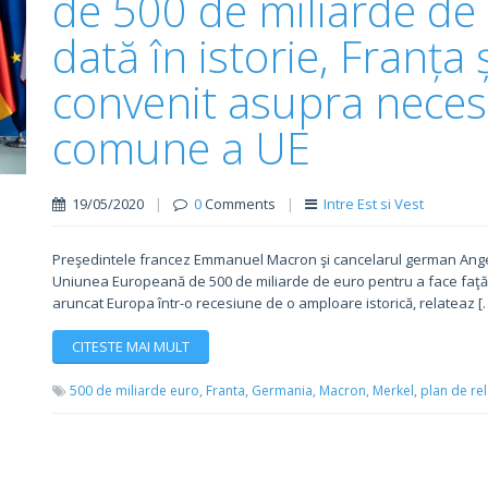
de 500 de miliarde de
dată în istorie, Franța
convenit asupra necesit
comune a UE
19/05/2020
|
0
Comments
|
Intre Est si Vest
Preşedintele francez Emmanuel Macron şi cancelarul german Ange
Uniunea Europeană de 500 de miliarde de euro pentru a face faţă
aruncat Europa într-o recesiune de o amploare istorică, relateaz [
CITESTE MAI MULT
500 de miliarde euro,
Franta,
Germania,
Macron,
Merkel,
plan de re