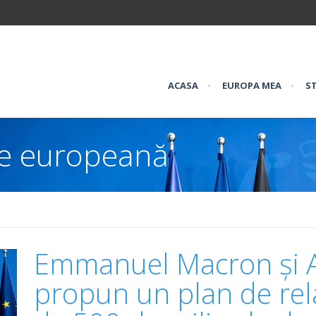
ACASA
•
EUROPA MEA
•
ST
re europeană
Emmanuel Macron și A
propun un plan de re