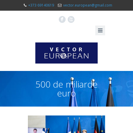
+373 69140619
vector.european@gmail.com
F
X
500 de miliarde
euro