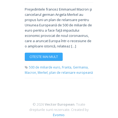
Preşedintele francez Emmanuel Macron şi
cancelarul german Angela Merkel au
propus luni un plan de relansare pentru
Uniunea Europeană de 500 de miliarde de
euro pentru a face faţă impactului
economic provocat de noul coronavirus,
care a aruncat Europa într-o recesiune de
o amploare istorică, relateaz […]
CITESTE MAI MULT
500 de miliarde euro,
Franta,
Germania,
Macron,
Merkel,
plan de relansare europeană
© 2026
Vector European
. Toate
drepturile sunt rezervate.
Created by
Evomio
.