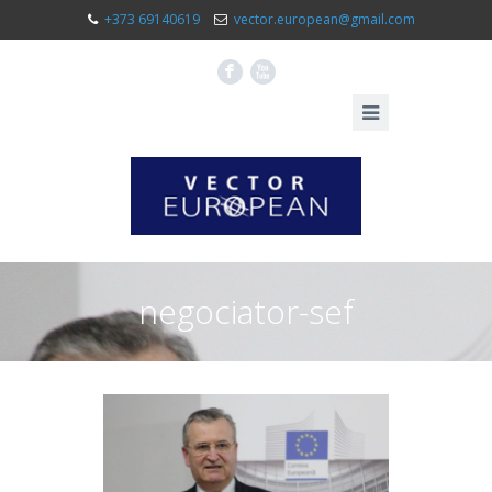
+373 69140619
vector.european@gmail.com
F
X
negociator-sef