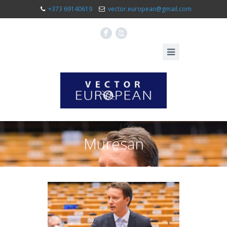
+373 69140619
vector.european@gmail.com
F
X
Muresan