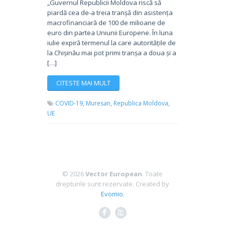
„Guvernul Republicii Moldova riscă să
piardă cea de-a treia tranșă din asistența
macrofinanciară de 100 de milioane de
euro din partea Uniunii Europene. În luna
iulie expiră termenul la care autoritățile de
la Chișinău mai pot primi tranșa a doua și a
[…]
CITESTE MAI MULT
COVID-19,
Muresan,
Republica Moldova,
UE
© 2026
Vector European
. Toate
drepturile sunt rezervate.
Created by
Evomio
.
F
X