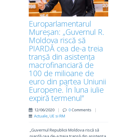
Europarlamentarul
Mureșan: „Guvernul R.
Moldova riscă să
PIARDĂ cea de-a treia
tranșă din asistența
macrofinanciară de
100 de milioane de
euro din partea Uniunii
Europene. În luna iulie
expiră termenul”
12/06/2020
|
0
Comments
|
Actuale
,
UE si RM
„Guvernul Republicii Moldova riscă să
piardă cea de-a treia tranșă din asistența