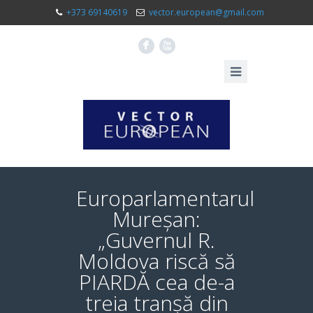
+373 69140619
vector.european@gmail.com
F
X
Europarlamentarul
Mureșan:
„Guvernul R.
Moldova riscă să
PIARDĂ cea de-a
treia tranșă din