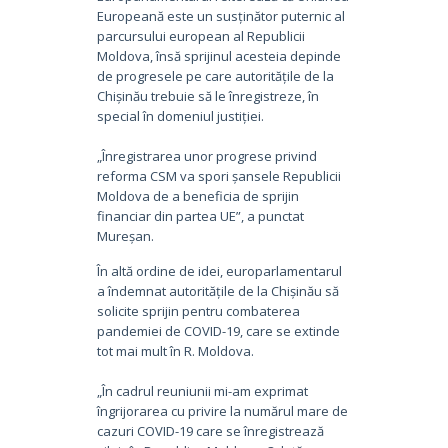
Europeană este un susținător puternic al
parcursului european al Republicii
Moldova, însă sprijinul acesteia depinde
de progresele pe care autoritățile de la
Chișinău trebuie să le înregistreze, în
special în domeniul justiției.
„Înregistrarea unor progrese privind
reforma CSM va spori șansele Republicii
Moldova de a beneficia de sprijin
financiar din partea UE”, a punctat
Mureșan.
În altă ordine de idei, europarlamentarul
a îndemnat autoritățile de la Chișinău să
solicite sprijin pentru combaterea
pandemiei de COVID-19, care se extinde
tot mai mult în R. Moldova.
„În cadrul reuniunii mi-am exprimat
îngrijorarea cu privire la numărul mare de
cazuri COVID-19 care se înregistrează