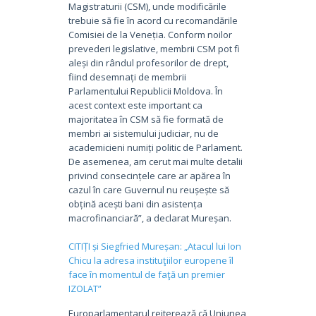
Magistraturii (CSM), unde modificările
trebuie să fie în acord cu recomandările
Comisiei de la Veneția. Conform noilor
prevederi legislative, membrii CSM pot fi
aleși din rândul profesorilor de drept,
fiind desemnați de membrii
Parlamentului Republicii Moldova. În
acest context este important ca
majoritatea în CSM să fie formată de
membri ai sistemului judiciar, nu de
academicieni numiți politic de Parlament.
De asemenea, am cerut mai multe detalii
privind consecințele care ar apărea în
cazul în care Guvernul nu reușește să
obțină acești bani din asistența
macrofinanciară”, a declarat Mureșan.
CITIȚI și Siegfried Mureșan: „Atacul lui Ion
Chicu la adresa instituţiilor europene îl
face în momentul de faţă un premier
IZOLAT”
Europarlamentarul reiterează că Uniunea