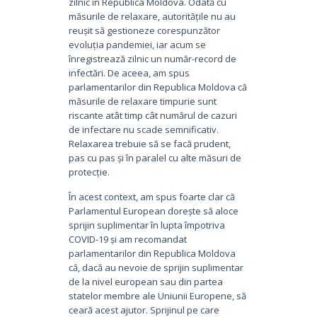
zilnic în Republica Moldova. Odată cu
măsurile de relaxare, autoritățile nu au
reușit să gestioneze corespunzător
evoluția pandemiei, iar acum se
înregistrează zilnic un număr-record de
infectări. De aceea, am spus
parlamentarilor din Republica Moldova că
măsurile de relaxare timpurie sunt
riscante atât timp cât numărul de cazuri
de infectare nu scade semnificativ.
Relaxarea trebuie să se facă prudent,
pas cu pas și în paralel cu alte măsuri de
protecție.
În acest context, am spus foarte clar că
Parlamentul European dorește să aloce
sprijin suplimentar în lupta împotriva
COVID-19 și am recomandat
parlamentarilor din Republica Moldova
că, dacă au nevoie de sprijin suplimentar
de la nivel european sau din partea
statelor membre ale Uniunii Europene, să
ceară acest ajutor. Sprijinul pe care