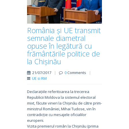
România și UE transmit
semnale diametral
opuse în legătură cu
frământările politice de
la Chișinău
21/07/2017
|
0
Comments
|
UE si RM
Declarațiile referitoarea la trecerea
Republicii Moldova la sistemul electoral
mixt, făcute vineri la Chișinău de către prim-
ministrul României, Mihai Tudose, vin în
contradicție cu mesajele oficialilor
europeni.
Vizita premierul român la Chișinău (prima