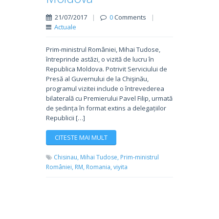
21/07/2017
|
0
Comments
|
Actuale
Prim-ministrul României, Mihai Tudose,
întreprinde astăzi, o vizită de lucru în
Republica Moldova. Potrivit Serviciului de
Presă al Guvernului de la Chişinău,
programul vizitei include o întrevederea
bilaterală cu Premierului Pavel Filip, urmată
de ședința în format extins a delegațiilor
Republicii […]
CITESTE MAI MULT
Chisinau,
Mihai Tudose,
Prim-ministrul
României,
RM,
Romania,
viyita