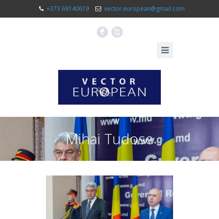
+373 69140619
vector.european@gmail.com
F
X
Mihai Tudose