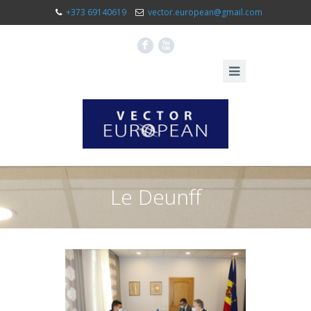
+373 69140619
vector.european@gmail.com
F
X
Le Deunff