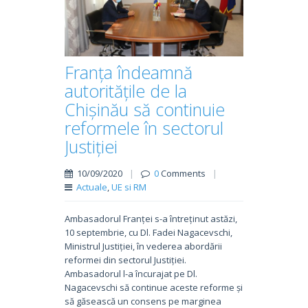
Franța îndeamnă
autoritățile de la
Chișinău să continuie
reformele în sectorul
Justiției
10/09/2020
|
0
Comments
|
Actuale
,
UE si RM
Ambasadorul Franței s-a întreținut astăzi,
10 septembrie, cu Dl. Fadei Nagacevschi,
Ministrul Justiției, în vederea abordării
reformei din sectorul Justiției.
Ambasadorul l-a încurajat pe Dl.
Nagacevschi să continue aceste reforme și
să găsească un consens pe marginea