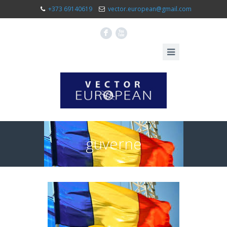
+373 69140619
vector.european@gmail.com
F
X
guverne