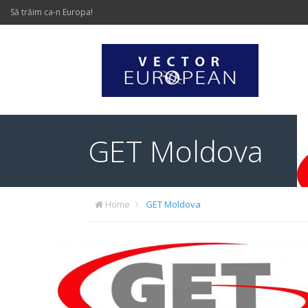
Să trăim ca-n Europa!
GET Moldova
Home
GET Moldova