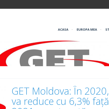
ACASA
•
EUROPA MEA
•
ST
GET Moldova: În 2020,
va reduce cu 6,3% față