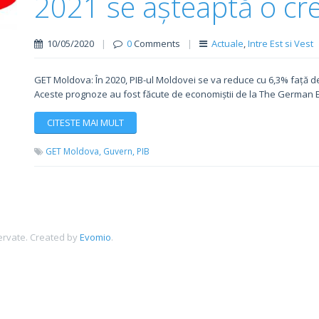
2021 se așteaptă o cr
10/05/2020
|
0
Comments
|
Actuale
,
Intre Est si Vest
GET Moldova: În 2020, PIB-ul Moldovei se va reduce cu 6,3% față de 
Aceste prognoze au fost făcute de economiștii de la The German 
CITESTE MAI MULT
GET Moldova,
Guvern,
PIB
ervate.
Created by
Evomio
.