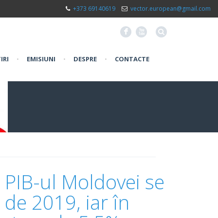
+373 69140619
vector.european@gmail.com
F
X
IRI
•
EMISIUNI
•
DESPRE
•
CONTACTE
 PIB-ul Moldovei se
 de 2019, iar în