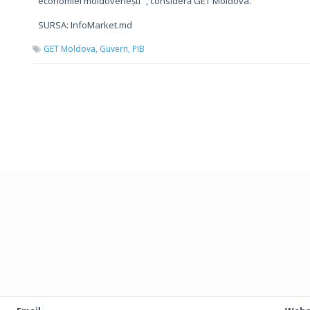
economiei moldovenești ”, consideră GET Moldova.
SURSA: InfoMarket.md
GET Moldova,
Guvern,
PIB