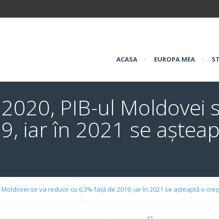
ACASA
•
EUROPA MEA
•
ST
2020, PIB-ul Moldovei 
9, iar în 2021 se așteap
 Moldovei se va reduce cu 6,3% față de 2019, iar în 2021 se așteaptă o creș