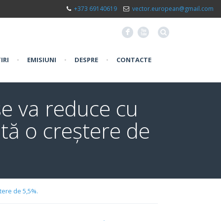
+373 69140619
vector.european@gmail.com
F
X
IRI
•
EMISIUNI
•
DESPRE
•
CONTACTE
se va reduce cu
tă o creștere de
tere de 5,5%.