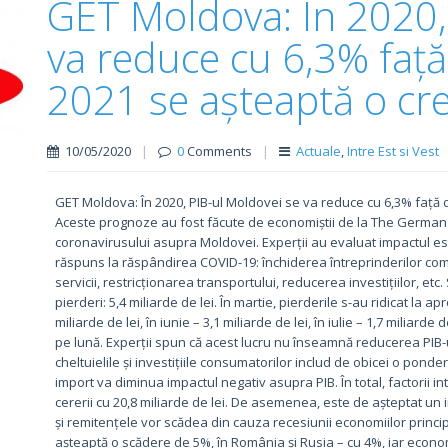
GET Moldova: În 2020,
va reduce cu 6,3% față
2021 se așteaptă o cr
10/05/2020
|
0
Comments
|
Actuale
,
Intre Est si Vest
GET Moldova: În 2020, PIB-ul Moldovei se va reduce cu 6,3% față d
Aceste prognoze au fost făcute de economiștii de la The German 
coronavirusului asupra Moldovei. Experții au evaluat impactul esti
răspuns la răspândirea COVID-19: închiderea întreprinderilor comer
servicii, restricționarea transportului, reducerea investițiilor, etc
pierderi: 5,4 miliarde de lei. În martie, pierderile s-au ridicat la ap
miliarde de lei, în iunie – 3,1 miliarde de lei, în iulie – 1,7 miliarde d
pe lună. Experții spun că acest lucru nu înseamnă reducerea PIB-
cheltuielile și investițiile consumatorilor includ de obicei o ponde
import va diminua impactul negativ asupra PIB. În total, factorii
cererii cu 20,8 miliarde de lei. De asemenea, este de așteptat un im
și remitențele vor scădea din cauza recesiunii economiilor principa
așteaptă o scădere de 5%, în România și Rusia – cu 4%, iar econo