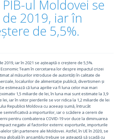
 PIB-ul Moldovei se
 de 2019, iar în
eștere de 5,5%.
e 2019, iar în 2021 se așteaptă o creștere de 5,5%.
Economic Team în cercetarea lor despre impactul crizei
mat al măsurilor introduse de autorități în calitate de
ciale, localurilor de alimentație publică, divertismen și
. Se estimează că luna aprilie va fi luna celor mai mari
roximativ 1,5 miliarde de lei, în luna mai sunt estimate la 3,9
e lei, iar în viitor pierderile se vor ridica la 1,2 miliarde de lei
ului Republicii Moldova cu aceeași sumă, întrucât
re semnificativă a importurilor, iar o scădere a cererii de
 interni pentru combaterea COVID-19 vor duce la diminuarea
pact negativ al factorilor externi: exporturile, importurile
lelor țări partenere ale Moldovei. Astfel, în UE în 2020, se
mia globală în ansamblu trebuie se așteaptă să scadă cu