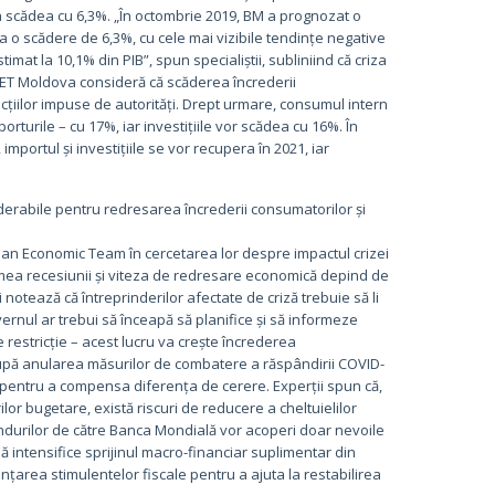
a scădea cu 6,3%. „În octombrie 2019, BM a prognozat o
 o scădere de 6,3%, cu cele mai vizibile tendințe negative
stimat la 10,1% din PIB”, spun specialiștii, subliniind că criza
 GET Moldova consideră că scăderea încrederii
icțiilor impuse de autorități. Drept urmare, consumul intern
rturile – cu 17%, iar investițiile vor scădea cu 16%. În
portul și investițiile se vor recupera în 2021, iar
erabile pentru redresarea încrederii consumatorilor și
an Economic Team în cercetarea lor despre impactul crizei
mea recesiunii și viteza de redresare economică depind de
i notează că întreprinderilor afectate de criză trebuie să li
vernul ar trebui să înceapă să planifice și să informeze
e restricție – acest lucru va crește încrederea
 după anularea măsurilor de combatere a răspândirii COVID-
ve pentru a compensa diferența de cerere. Experții spun că,
ilor bugetare, există riscuri de reducere a cheltuielilor
ndurilor de către Banca Mondială vor acoperi doar nevoile
ă intensifice sprijinul macro-financiar suplimentar din
nanțarea stimulentelor fiscale pentru a ajuta la restabilirea