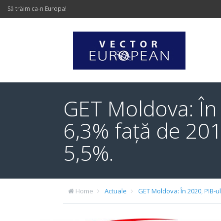
Să trăim ca-n Europa!
GET Moldova: În 
6,3% față de 201
5,5%.
Home
Actuale
GET Moldova: În 2020, PIB-ul