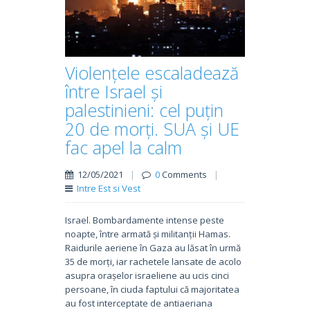
Violențele escaladează
între Israel și
palestinieni: cel puțin
20 de morți. SUA și UE
fac apel la calm
12/05/2021
|
0
Comments
|
Intre Est si Vest
Israel. Bombardamente intense peste
noapte, între armată și militanții Hamas.
Raidurile aeriene în Gaza au lăsat în urmă
35 de morți, iar rachetele lansate de acolo
asupra orașelor israeliene au ucis cinci
persoane, în ciuda faptului că majoritatea
au fost interceptate de antiaeriana