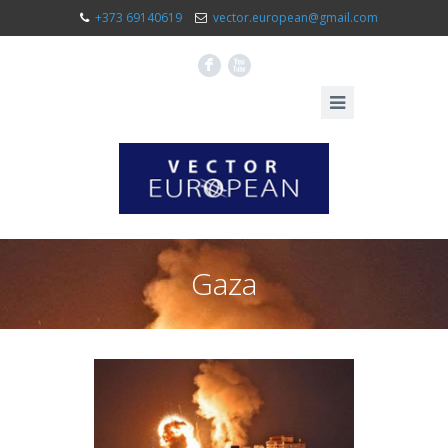
+373 69140619
vector.european@gmail.com
F
X
Gaza