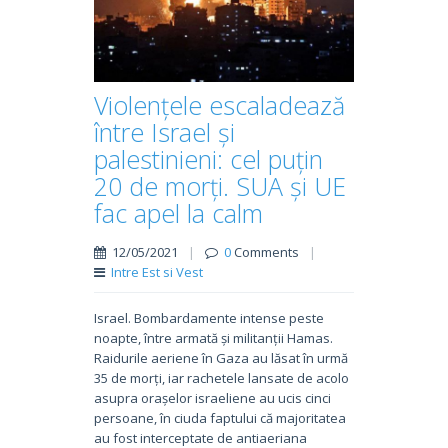
Violențele escaladează
între Israel și
palestinieni: cel puțin
20 de morți. SUA și UE
fac apel la calm
12/05/2021
|
0
Comments
|
Intre Est si Vest
Israel. Bombardamente intense peste
noapte, între armată și militanții Hamas.
Raidurile aeriene în Gaza au lăsat în urmă
35 de morți, iar rachetele lansate de acolo
asupra orașelor israeliene au ucis cinci
persoane, în ciuda faptului că majoritatea
au fost interceptate de antiaeriana