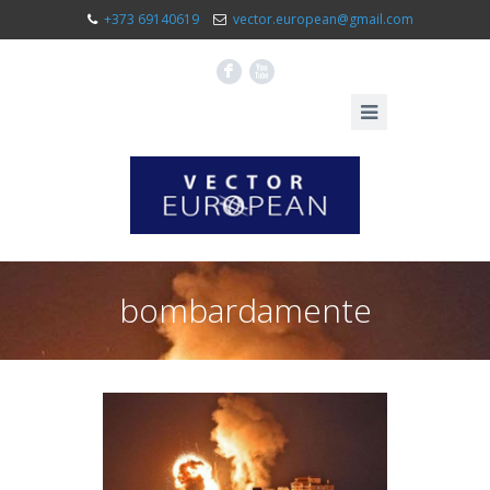
+373 69140619
vector.european@gmail.com
F
X
bombardamente