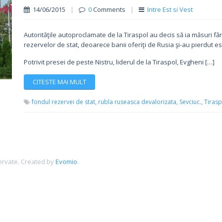
14/06/2015
|
0
Comments
|
Intre Est si Vest
Autorităţile autoproclamate de la Tiraspol au decis să ia măsuri fă
rezervelor de stat, deoarece banii oferiţi de Rusia şi-au pierdut es
Potrivit presei de peste Nistru, liderul de la Tiraspol, Evgheni […]
CITESTE MAI MULT
fondul rezervei de stat,
rubla ruseasca devalorizata,
Sevciuc.,
Tirasp
ervate.
Created by
Evomio
.