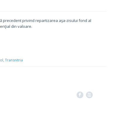
ră precedent privind repartizarea aşa-zisului fond al
enţial din valoare.
ol,
Transnitria
F
X