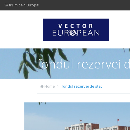
Să trăim ca-n Europa!
fondul rezervei d
Home
fondul rezervei de stat