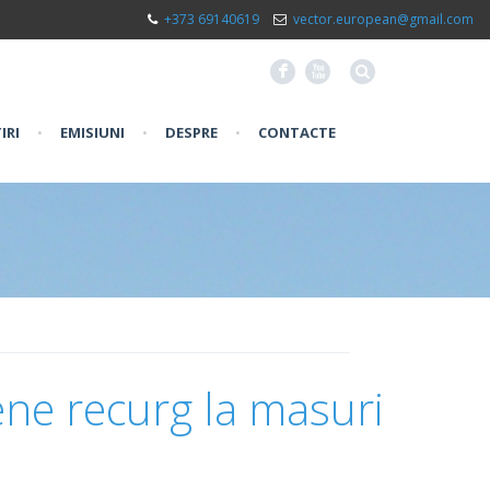
+373 69140619
vector.european@gmail.com
F
X
IRI
•
EMISIUNI
•
DESPRE
•
CONTACTE
rene recurg la masuri