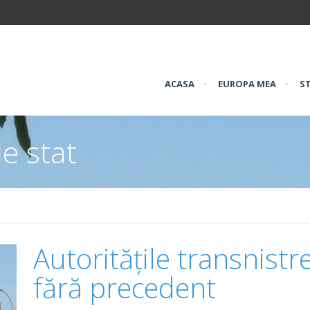
ACASA
•
EUROPA MEA
•
ST
e stat
Autoritățile transnist
fără precedent