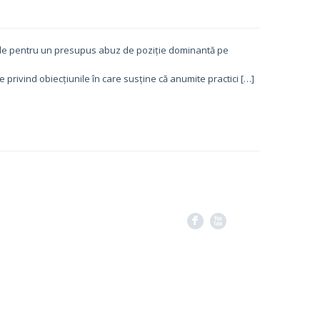
nile pentru un presupus abuz de poziție dominantă pe
rivind obiecțiunile în care susține că anumite practici […]
F
X