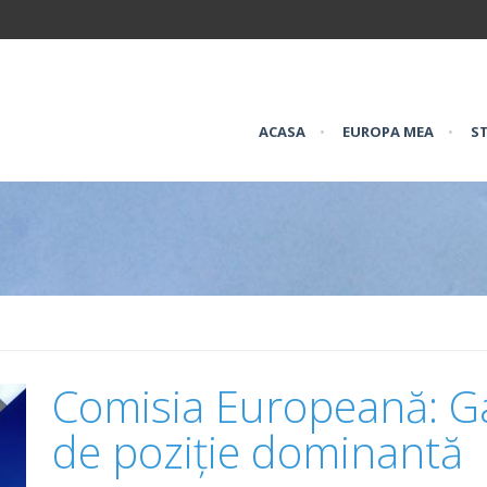
ACASA
•
EUROPA MEA
•
ST
Comisia Europeană: G
de poziție dominantă