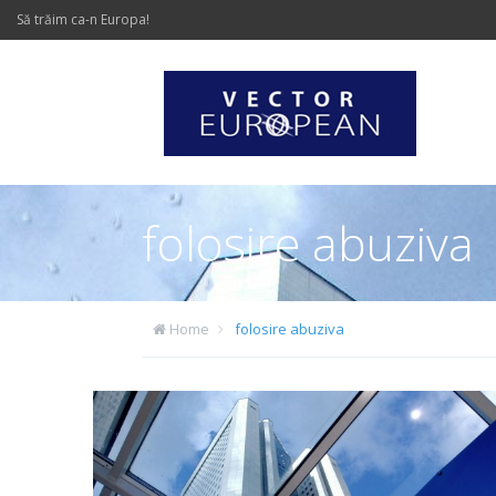
Să trăim ca-n Europa!
folosire abuziva
Home
folosire abuziva