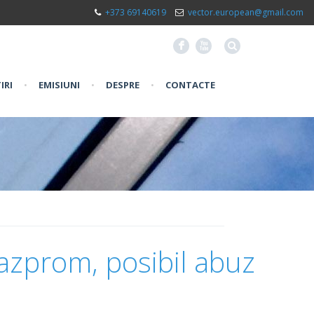
+373 69140619
vector.european@gmail.com
F
X
IRI
•
EMISIUNI
•
DESPRE
•
CONTACTE
azprom, posibil abuz