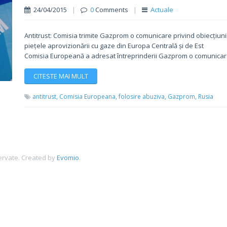
24/04/2015
|
0
Comments
|
Actuale
Antitrust: Comisia trimite Gazprom o comunicare privind obiecțiu
piețele aprovizionării cu gaze din Europa Centrală și de Est
Comisia Europeană a adresat întreprinderii Gazprom o comunicare p
CITESTE MAI MULT
antitrust,
Comisia Europeana,
folosire abuziva,
Gazprom,
Rusia
ervate.
Created by
Evomio
.