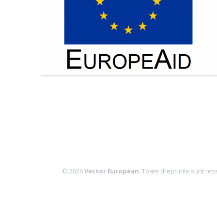
© 2026
Vector European
. Toate drepturile sunt rez