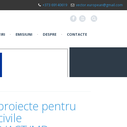
+373 69140619
vector.european@gmail.com
F
X
IRI
•
EMISIUNI
•
DESPRE
•
CONTACTE
proiecte pentru
ivile