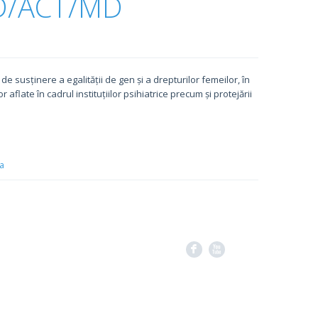
D/ACT/MD
susținere a egalității de gen și a drepturilor femeilor, în
 aflate în cadrul instituțiilor psihiatrice precum și protejării
la
F
X