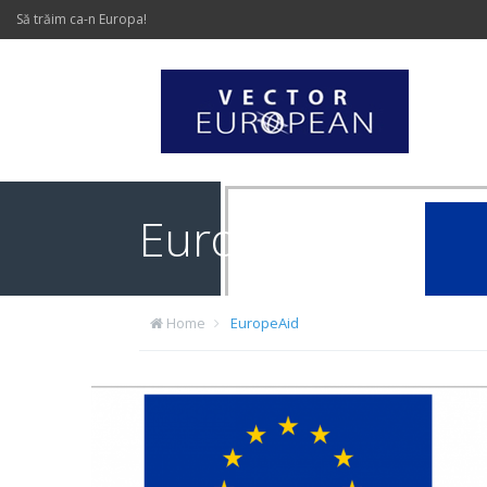
Să trăim ca-n Europa!
EuropeAid
Home
EuropeAid