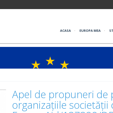
ACASA
•
EUROPA MEA
•
ST
Apel de propuneri de 
organizațiile societății c