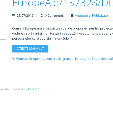
EuropeAid/137328/D
25/07/2015
|
0
Comments
|
Anunturi si Publicitate
Comisia Europeană a lansat un apel de propuneri pentru proiecte de 
vederea sprijinirii și monitorizării respectării drepturilor persoanelor
persoanelor care aparțin minorităților […]
CITESTE MAI MULT
Comisia Europeana,
concurs de granturi,
EuropeAid,
Societatea civi
ervate.
Created by
Evomio
.