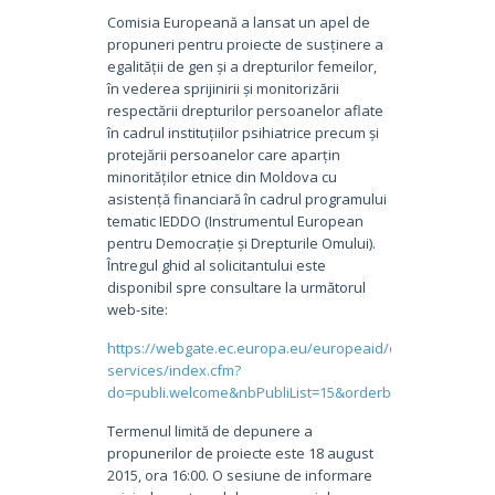
Comisia Europeană a lansat un apel de
propuneri pentru proiecte de susținere a
egalității de gen și a drepturilor femeilor,
în vederea sprijinirii și monitorizării
respectării drepturilor persoanelor aflate
în cadrul instituțiilor psihiatrice precum și
protejării persoanelor care aparțin
minorităților etnice din Moldova cu
asistență financiară în cadrul programului
tematic IEDDO (Instrumentul European
pentru Democrație și Drepturile Omului).
Întregul ghid al solicitantului este
disponibil spre consultare la următorul
web-site:
https://webgate.ec.europa.eu/europeaid/online-
services/index.cfm?
do=publi.welcome&nbPubliList=15&orderby=upd&order
Termenul limită de depunere a
propunerilor de proiecte este 18 august
2015, ora 16:00. O sesiune de informare