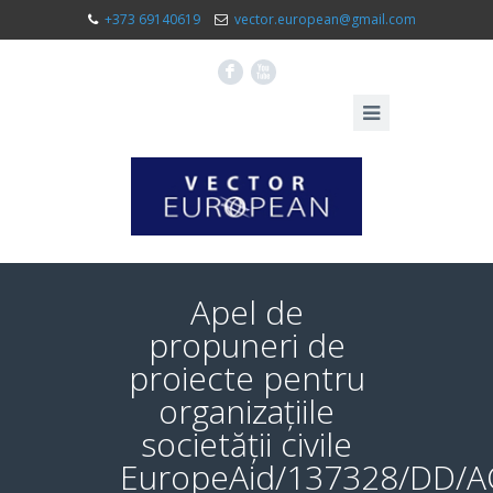
+373 69140619
vector.european@gmail.com
F
X
Apel de
propuneri de
proiecte pentru
organizațiile
societății civile
EuropeAid/137328/DD/