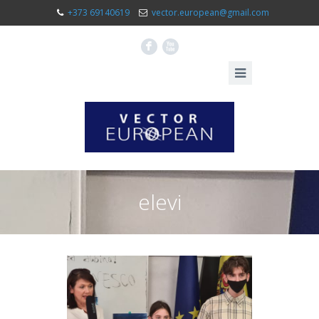
+373 69140619
vector.european@gmail.com
F
X
elevi