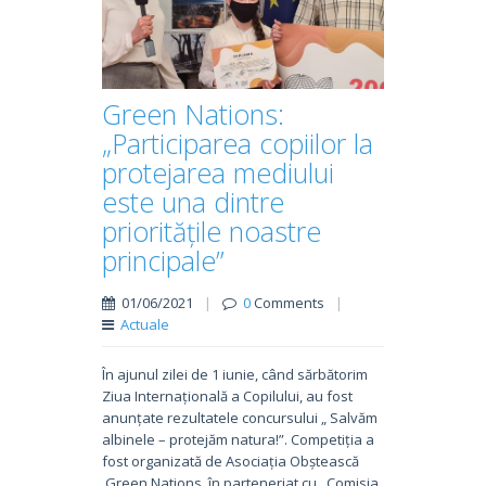
Green Nations:
„Participarea copiilor la
protejarea mediului
este una dintre
prioritățile noastre
principale”
01/06/2021
|
0
Comments
|
Actuale
În ajunul zilei de 1 iunie, când sărbătorim
Ziua Internațională a Copilului, au fost
anunțate rezultatele concursului „ Salvăm
albinele – protejăm natura!”. Competiția a
fost organizată de Asociația Obștească
Green Nations, în parteneriat cu, Comisia