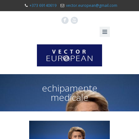
+373 69140619
vector.european@gmail.com
F
X
echipamente
medicale