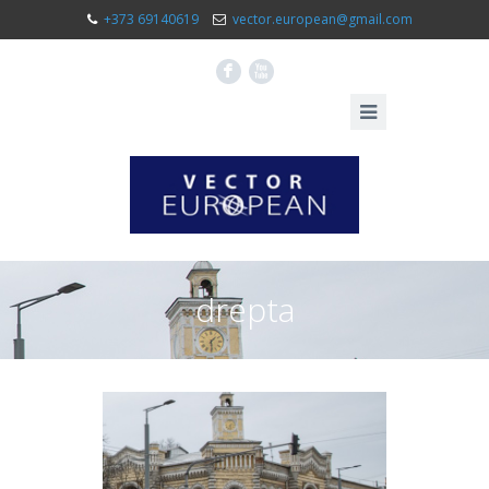
+373 69140619
vector.european@gmail.com
F
X
drepta