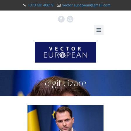
+373 69140619
vector.european@gmail.com
F
X
digitalizare