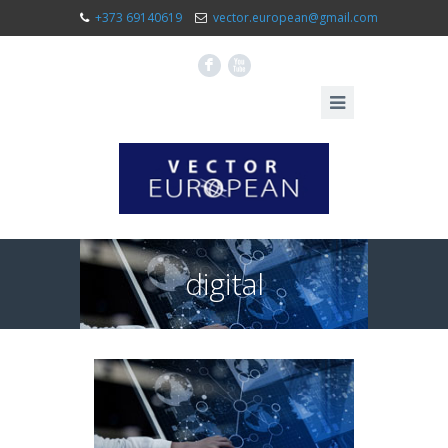
+373 69140619
vector.european@gmail.com
F
X
digital