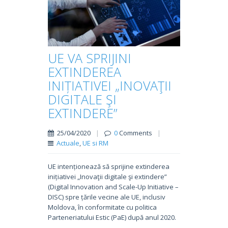
UE VA SPRIJINI
EXTINDEREA
INIȚIATIVEI „INOVAŢII
DIGITALE ŞI
EXTINDERE”
25/04/2020
|
0
Comments
|
Actuale
,
UE si RM
UE intenționează să sprijine extinderea
inițiativei „Inovaţii digitale şi extindere”
(Digital Innovation and Scale-Up Initiative –
DISC) spre țările vecine ale UE, inclusiv
Moldova, în conformitate cu politica
Parteneriatului Estic (PaE) după anul 2020.