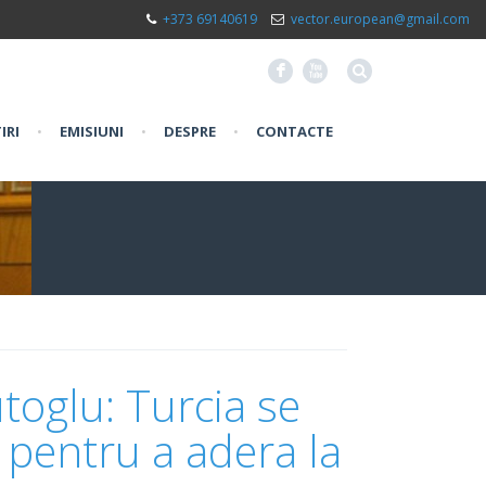
+373 69140619
vector.european@gmail.com
F
X
IRI
•
EMISIUNI
•
DESPRE
•
CONTACTE
oglu: Turcia se
 pentru a adera la