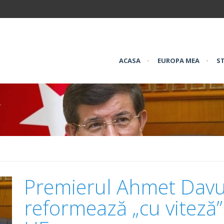
ACASA
•
EUROPA MEA
•
ST
Premierul Ahmet Davut
reformează „cu viteză”