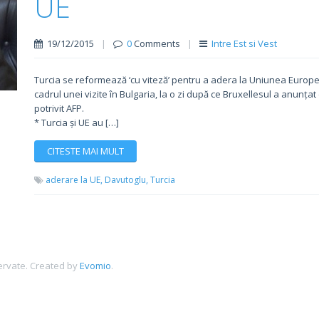
UE
19/12/2015
|
0
Comments
|
Intre Est si Vest
Turcia se reformează ‘cu viteză’ pentru a adera la Uniunea Europe
cadrul unei vizite în Bulgaria, la o zi după ce Bruxellesul a anunța
potrivit AFP.
* Turcia și UE au […]
CITESTE MAI MULT
aderare la UE,
Davutoglu,
Turcia
ervate.
Created by
Evomio
.