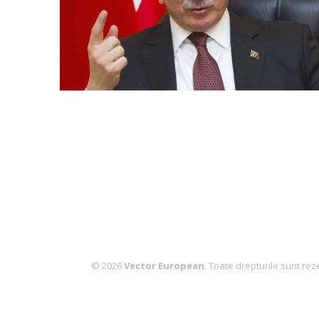
© 2026
Vector European
. Toate drepturile sunt rez