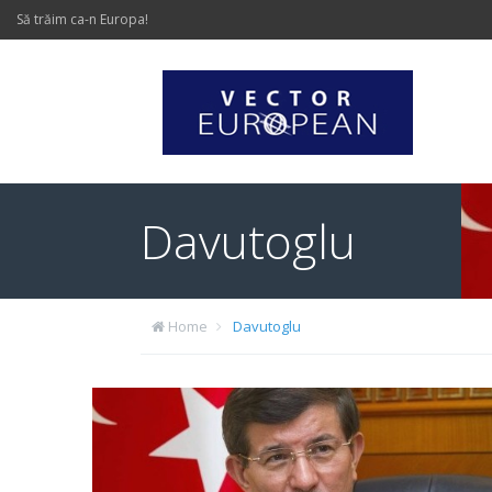
Să trăim ca-n Europa!
Davutoglu
Home
Davutoglu