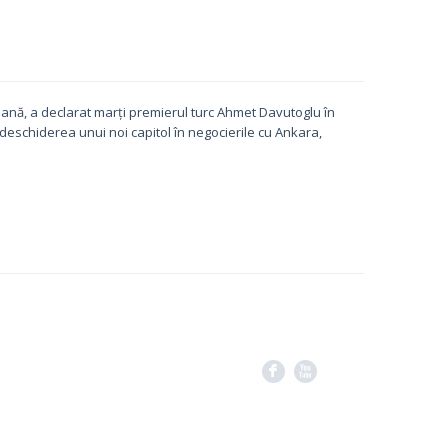
ană, a declarat marți premierul turc Ahmet Davutoglu în
t deschiderea unui noi capitol în negocierile cu Ankara,
F
X