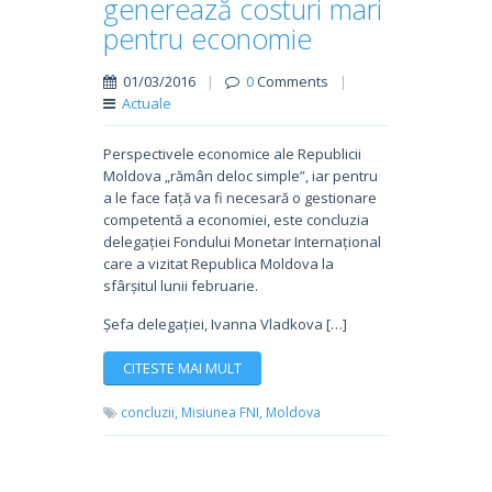
generează costuri mari
pentru economie
01/03/2016
|
0
Comments
|
Actuale
Perspectivele economice ale Republicii
Moldova „rămân deloc simple”, iar pentru
a le face față va fi necesară o gestionare
competentă a economiei, este concluzia
delegației Fondului Monetar Internațional
care a vizitat Republica Moldova la
sfârșitul lunii februarie.
Șefa delegației, Ivanna Vladkova […]
CITESTE MAI MULT
concluzii,
Misiunea FNI,
Moldova