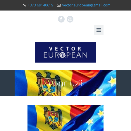
+373 69140619
vector.european@gmail.com
F
X
concluzii