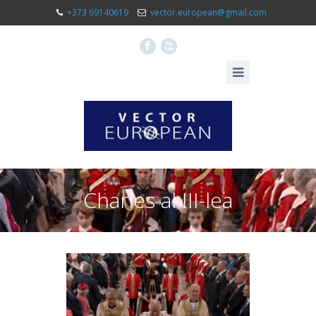
+373 69140619
vector.european@gmail.com
F
X
Charles al III-lea