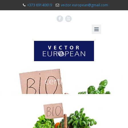
+373 69140619
vector.european@gmail.com
F
X
certificare