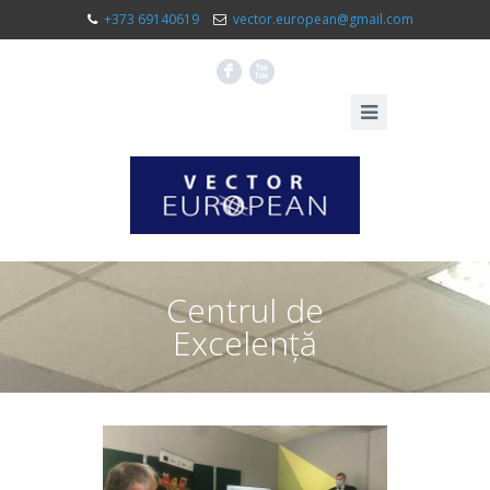
+373 69140619
vector.european@gmail.com
F
X
Centrul de
Excelență