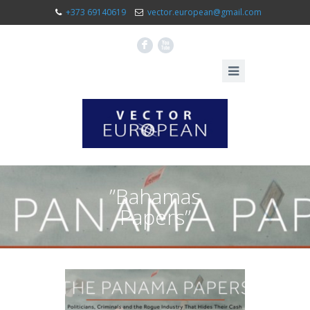
+373 69140619
vector.european@gmail.com
F
X
”Bahamas
Papers”