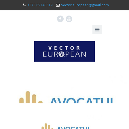
+373 69140619
vector.european@gmail.com
F
X
Avocatului
Poporului