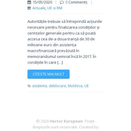
15/05/2020
|
0
Comments
|
Actuale
,
UE si RM
Autoritățile trebuie să întreprindă acțiunile
necesare pentru finalizarea condițiilor și
cerințelor generale pentru ca să poată
accesa cea de-a doua tranșă de 30 de
milioane euro din asistența
macrofinanciară prevăzută în
memorandumul semnat încă în 2017. În
condițiile în care […]
CITESTE MAI MULT
asistenta,
deblocare,
Moldova,
UE
© 2026
Vector European
. Toate
drepturile sunt rezervate.
Created by