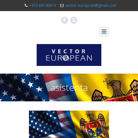
+373 69140619
vector.european@gmail.com
F
X
asistenta