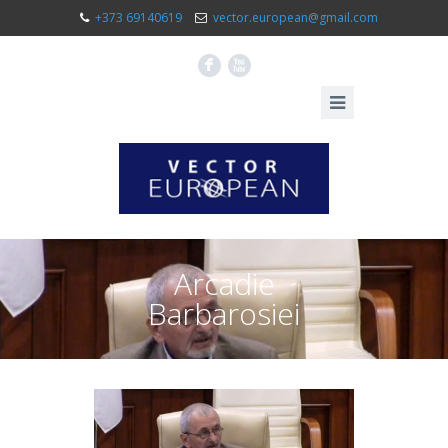
+373 69140619
vector.european@gmail.com
F
X
Arcadie
Barbarosiei