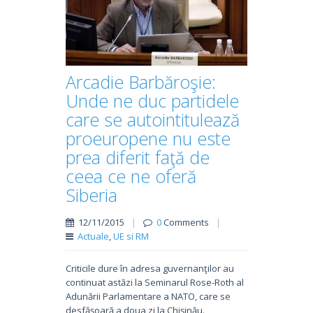
Arcadie Barbăroşie:
Unde ne duc partidele
care se autointitulează
proeuropene nu este
prea diferit faţă de
ceea ce ne oferă
Siberia
12/11/2015
|
0
Comments
|
Actuale
,
UE si RM
Criticile dure în adresa guvernanţilor au
continuat astăzi la Seminarul Rose-Roth al
Adunării Parlamentare a NATO, care se
desfăşoară a doua zi la Chişinău.