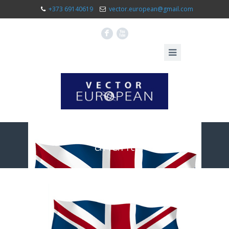
+373 69140619
vector.european@gmail.com
F
X
anunt