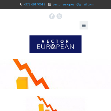
+373 69140619
vector.european@gmail.com
F
X
anul economic
2015