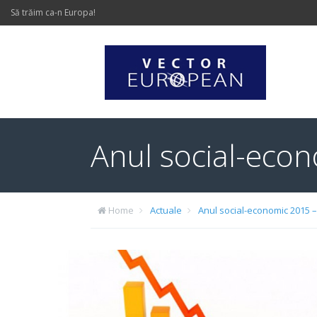
Să trăim ca-n Europa!
Anul social-econ
Home
Actuale
Anul social-economic 2015 –