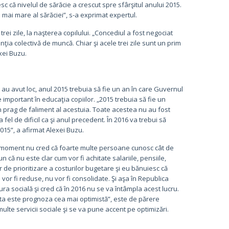
esc că nivelul de sărăcie a crescut spre sfârşitul anului 2015.
 mai mare al sărăciei”, s-a exprimat expertul.
rei zile, la naşterea copilului. „Concediul a fost negociat
ţia colectivă de muncă. Chiar şi acele trei zile sunt un prim
xei Buzu.
 au avut loc, anul 2015 trebuia să fie un an în care Guvernul
 important în educaţia copiilor. „2015 trebuia să fie un
 prag de faliment al acestuia. Toate acestea nu au fost
a fel de dificil ca şi anul precedent. În 2016 va trebui să
2015”, a afirmat Alexei Buzu.
„La moment nu cred că foarte multe persoane cunosc cât de
 nu este clar cum vor fi achitate salariile, pensiile,
r de prioritizare a costurilor bugetare şi eu bănuiesc că
u vor fi reduse, nu vor fi consolidate. Şi aşa în Republica
ura socială şi cred că în 2016 nu se va întâmpla acest lucru.
easta este prognoza cea mai optimistă”, este de părere
lte servicii sociale şi se va pune accent pe optimizări.