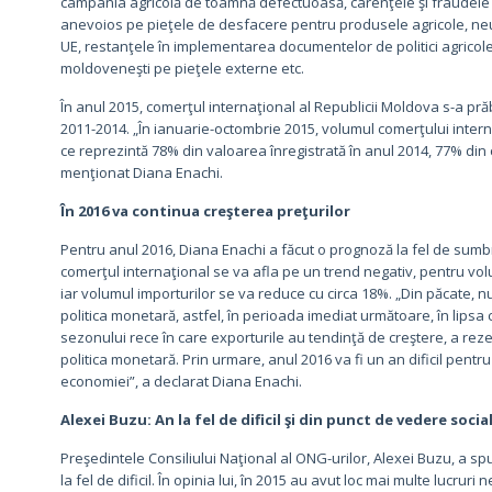
campania agricolă de toamnă defectuoasă, carenţele şi fraudele 
anevoios pe pieţele de desfacere pentru produsele agricole, neuti
UE, restanţele în implementarea documentelor de politici agricol
moldoveneşti pe pieţele externe etc.
În anul 2015, comerţul internaţional al Republicii Moldova s-a prăbu
2011-2014. „În ianuarie-octombrie 2015, volumul comerţului interna
ce reprezintă 78% din valoarea înregistrată în anul 2014, 77% din 
menţionat Diana Enachi.
În 2016 va continua creşterea preţurilor
Pentru anul 2016, Diana Enachi a făcut o prognoză la fel de sumb
comerţul internaţional se va afla pe un trend negativ, pentru vo
iar volumul importurilor se va reduce cu circa 18%. „Din păcate, 
politica monetară, astfel, în perioada imediat următoare, în lipsa 
sezonului rece în care exporturile au tendinţă de creştere, a rez
politica monetară. Prin urmare, anul 2016 va fi un an dificil pentru
economiei”, a declarat Diana Enachi.
Alexei Buzu: An la fel de dificil şi din punct de vedere socia
Preşedintele Consiliului Naţional al ONG-urilor, Alexei Buzu, a sp
la fel de dificil. În opinia lui, în 2015 au avut loc mai multe lucrur