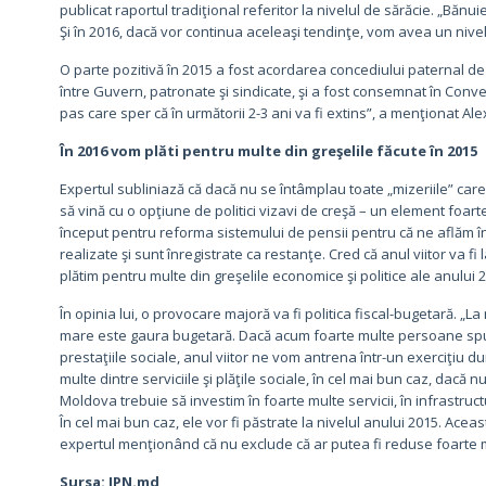
publicat raportul tradiţional referitor la nivelul de sărăcie. „Bănui
Şi în 2016, dacă vor continua aceleaşi tendinţe, vom avea un nivel
O parte pozitivă în 2015 a fost acordarea concediului paternal de t
între Guvern, patronate şi sindicate, şi a fost consemnat în Conven
pas care sper că în următorii 2-3 ani va fi extins”, a menţionat Ale
În 2016 vom plăti pentru multe din greşelile făcute în 2015
Expertul subliniază că dacă nu se întâmplau toate „mizeriile” care
să vină cu o opţiune de politici vizavi de creşă – un element foarte
început pentru reforma sistemului de pensii pentru că ne aflăm în
realizate şi sunt înregistrate ca restanţe. Cred că anul viitor va fi l
plătim pentru multe din greşelile economice şi politice ale anului 
În opinia lui, o provocare majoră va fi politica fiscal-bugetară. 
mare este gaura bugetară. Dacă acum foarte multe persoane spun că
prestaţiile sociale, anul viitor ne vom antrena într-un exerciţiu du
multe dintre serviciile şi plăţile sociale, în cel mai bun caz, dacă n
Moldova trebuie să investim în foarte multe servicii, în infrastruct
În cel mai bun caz, ele vor fi păstrate la nivelul anului 2015. Ac
expertul menţionând că nu exclude că ar putea fi reduse foarte mu
Sursa: IPN.md