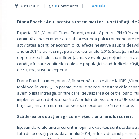
30/12/2015
|
0
Comments
|
Actuale
Diana Enachi: Anul acesta suntem martorii unei inflaţii de 2
Experta IDIS „Viitorul”, Diana Enachi, constată pentru IPN că în an
continuă a masei monetare sub presiunea politicilor monetare res
activitatea agenţilor economici, cu efecte negative asupra dezvol
anului 2014 s-au resimţit pe parcursul anului 2015. Situaţia instabil
deprecierea leului, au influenţat masiv evoluţia preţurilor din aces
condiţia în care veniturile reale ale populaţiei scad. Indicele câş
de 97,7%”, susţine experta.
Diana Enachi a menţionat că, împreună cu colegii de la IDIS „Viitoru
Moldovei în 2015. „Din păcate, trebuie să recunoaştem că la capito
avem o listă întreagă, printre care: devalizarea celor trei bănci, f
implementarea defectuoasă a Acordului de Asociere cu UE, sistare
bugetar, intrarea mai multor sectoare economice în recesiune.
Scăderea producţiei agricole – eşec clar al anului curent
Eşecuri clare ale anului curent, în opinia expertei, sunt scăderea
faţă de aceeaşi perioadă a anului 2014, inclusiv declinul pronunţ