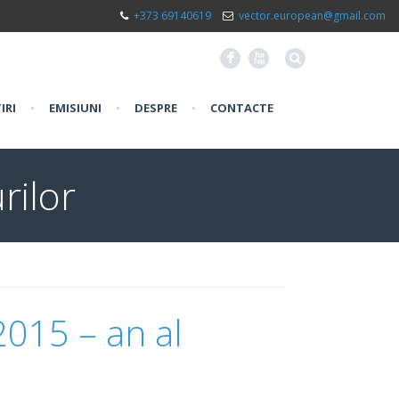
+373 69140619
vector.european@gmail.com
F
X
IRI
•
EMISIUNI
•
DESPRE
•
CONTACTE
rilor
2015 – an al