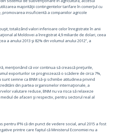
din sistemul de subvenţionare în agricultură, accesul
lizarea majorităţii contingentelor tarifare în comerţul cu
e, promovarea insuficientă a companiilor agricole
şit, totalizând valori inferioare celor înregistrate în anii
ţional al Moldovei a înregistrat 4,9 miliarde de dolari, ceea
cea a anului 2013 şi 82% din volumul anului 2012”, a
ră, menţionând că vor continua să crească preţurile,
lumul exporturilor se prognozează o scădere de circa 7%,
nu sunt semne ca BNM să-şi schimbe atitudinea privind
creditării din partea organismelor internaţionale, a
ervelor valutare reduse, BNM nu va risca să relaxeze
 mediul de afaceri şi respectiv, pentru sectorul real al
l
us pentru IPN că din punct de vedere social, anul 2015 a fost
i negative printre care faptul că Ministerul Economiei nu a