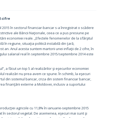
 cifre
ul 2015 în sectorul financiar-bancar s-a înregistrat o scădere
trictive ale Băncii Naţionale, ceea ce a pus presiune pe
tării economiei reale. „Efectele fenomenelor de la sfârşitul
ă în regiune, situaţia politică instabilă din ţară,
t an. Anul acesta suntem martorii unei inflaţii de 2 cifre, în
tigului salarial real în septembrie 2015/septembrie 2014 este
l”, a făcut un top 5 al realizărilor şi eşecurilor economiei
lul realizări nu prea avem ce spune. În schimb, la eşecuri
urtul din sistemul bancar, criza din sistem financiar bancar,
a finanţării externe a Moldovei, inclusiv a suportului
 producţiei agricole cu 11,8% în ianuarie-septembrie 2015
at în sectorul vegetal. De asemenea, eşecuri mai sunt şi