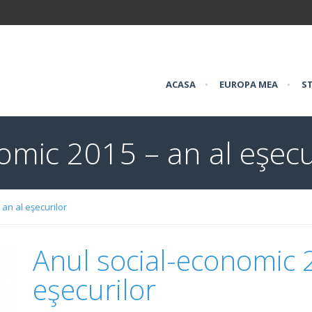
ACASA
•
EUROPA MEA
•
ST
omic 2015 – an al eşecu
 an al eşecurilor
Anul social-economic 
eşecurilor