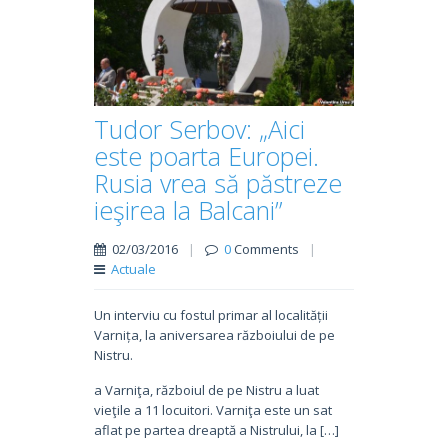
Tudor Serbov: „Aici
este poarta Europei.
Rusia vrea să păstreze
ieşirea la Balcani”
02/03/2016
|
0
Comments
|
Actuale
Un interviu cu fostul primar al localității
Varnița, la aniversarea războiului de pe
Nistru.
a Varniţa, războiul de pe Nistru a luat
vieţile a 11 locuitori. Var­niţa este un sat
aflat pe par­tea dreaptă a Nis­tru­lui, la […]