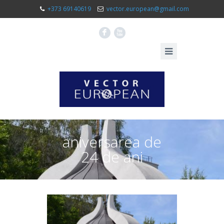
+373 69140619
vector.european@gmail.com
F
X
aniversarea de
24 de ani