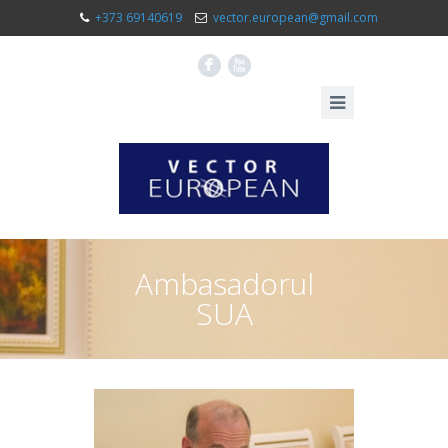
+373 69140619
vector.european@gmail.com
F
X
Ambasadorul
SUA