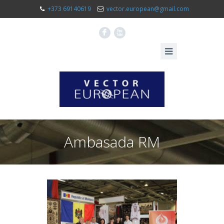
+373 69140619
vector.european@gmail.com
F
X
Ambasada RM