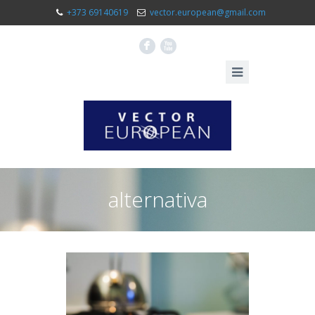
+373 69140619
vector.european@gmail.com
F
X
alternativa