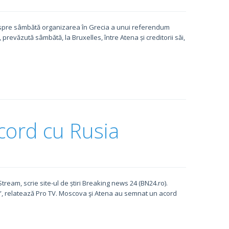
ri spre sâmbătă organizarea în Grecia a unui referendum
revăzută sâmbătă, la Bruxelles, între Atena și creditorii săi,
cord cu Rusia
am, scrie site-ul de știri Breaking news 24 (BN24.ro).
i”, relatează Pro TV. Moscova şi Atena au semnat un acord