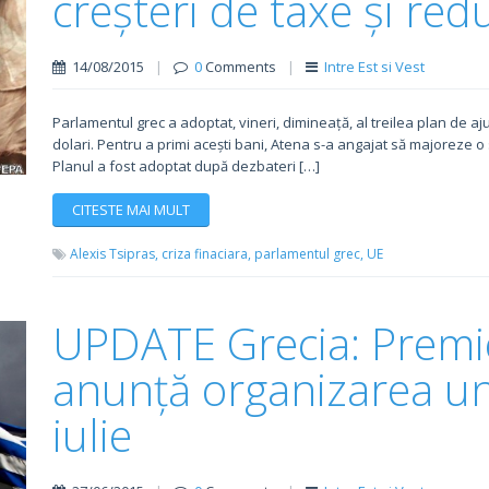
creșteri de taxe și red
14/08/2015
|
0
Comments
|
Intre Est si Vest
Parlamentul grec a adoptat, vineri, dimineață, al treilea plan de aj
dolari. Pentru a primi acești bani, Atena s-a angajat să majoreze o 
Planul a fost adoptat după dezbateri […]
CITESTE MAI MULT
Alexis Tsipras,
criza finaciara,
parlamentul grec,
UE
UPDATE Grecia: Premie
anunță organizarea u
iulie