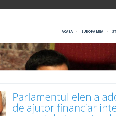
ACASA
•
EUROPA MEA
•
ST
Parlamentul elen a ado
de ajutor financiar in