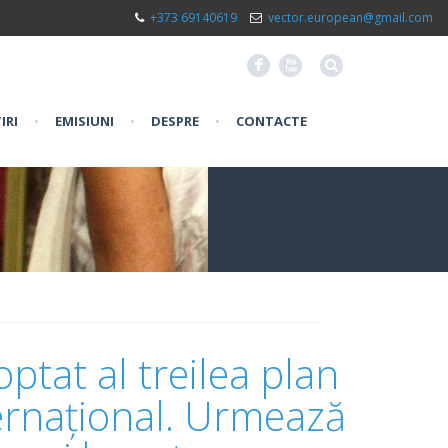
+373 69140619
vector.european@gmail.com
F
X
IRI
•
EMISIUNI
•
DESPRE
•
CONTACTE
ptat al treilea plan
ternațional. Urmează