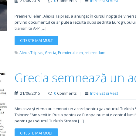
27/06/2015
|
0
Comments
|
Intre Est si Vest
Premierul elen, Alexis Tsipras, a anunțat în cursul nopții de vine
privind documentul ce ar putea rezulta după ședința Eurogrupului, p
transmite AFP […]
CITESTE MAI MULT
Alexis Tsipras,
Grecia,
Premierul elen,
referendum
Grecia semnează un a
21/06/2015
|
0
Comments
|
Intre Est si Vest
Moscova şi Atena au semnat un acord pentru gazoductul Turkish Stre
Tsipras: “Am venit in Rusia pentru ca Europa nu mai e centrul lumi
pentru gazoductul Turkish Stream […]
CITESTE MAI MULT